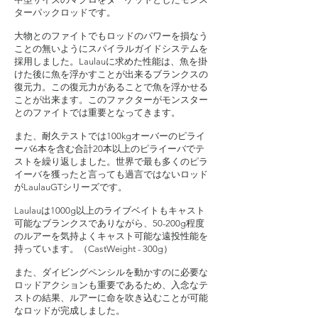
ターパックロッドです。
大物とのファイトでもロッドのパワーを損なう
ことの無いようにスパイラルガイドシステムを
採用しました。Laulauに求めた性能は、魚を掛
けた後に魚を浮かすことが出来るブランクスの
復元力。この復元力があることで魚を浮かせる
ことが出来ます。このファクターがモンスター
とのファイトでは重要となってきます。
また、耐久テストでは100kgオーバーのピライ
ーバ6本を含む合計20本以上のピライーバでテ
ストを繰り返しました。世界で最も多くのピラ
イーバを獲ったと言っても過言ではないロッド
がLaulauGTシリーズです。
Laulauは1000g以上のライブベイトもキャスト
可能なブランクスでありながら、50-200g程度
のルアーを気持よくキャスト可能な遠投性能を
持っています。（CastWeight - 300g）
また、ダイビングペンシルを動かすのに必要な
ロッドアクションも重要であるため、入念なテ
ストの結果、ルアーに命を吹き込むことが可能
なロッドが完成しました。