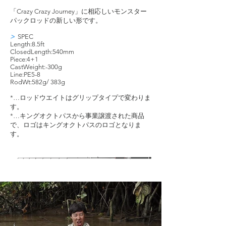
「Crazy Crazy Journey」に相応しいモンスター
パックロッドの新しい形です。
>
SPEC
Length:8.5ft
ClosedLength:540mm
Piece:4+1
CastWeight:-300g
Line:PE5-8
RodWt:582g/ 383g
*…ロッドウエイトはグリップタイプで変わりま
す。
*…キングオクトパスから事業譲渡された商品
で、ロゴはキングオクトパスのロゴとなりま
す。