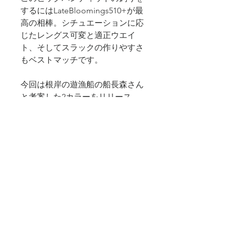
するにはLateBloomings510+が最
高の相棒。シチュエーションに応
じたレングス可変と適正ウエイ
ト、そしてスラックの作りやすさ
もベストマッチです。
今回は根岸の遊漁船の船長森さん
と考案した2カラーをリリース。
・クリアシルバー定価：4,500円
トランスセンデンスオリカラ。視
認性を捨てた完全に他のバンディ
ットカラーがヒットしないときの
シークレットカラー。シルバーの
明滅もあり、スレたランカーに無
類の強さを発揮します。
・フルシルバー 定価：4,500円