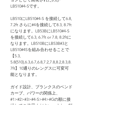
LB510#4-Sです。
LB510にLB510#4-S を接続して6.8,
7.2ft さらに#4を接続して8.3, 8.7ft
になります。LB53BにLB510#4-S
を接続して6.3, 6.7ft or 7.8, 8.2ftに
なります。LB510BにLB53B#3と
LB510#4Sを組み合わせることで
【5.3,
5.8(510),6.3,6.7,6.8,7.2,7.8,8.2,8.3,8.
7ft】10通りのレングスに可変可
能となります。
ガイド設計、ブランクスのベンド
カーブ、パワーの関係上、
#1>#2>#3>#4-S>#4>#Gの順に接
続してご使用ください。また、打
点が高くなるため、今までのベン