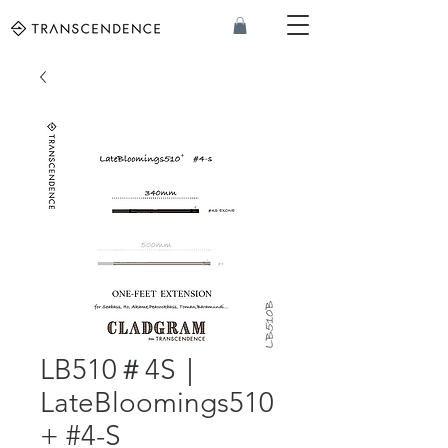
LB510＃4S｜
LateBloomings510
+ #4-S