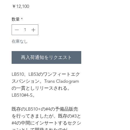
価
￥12,100
格
数量
*
在庫なし
再入荷通知をリクエスト
LB510、LB53のワンフィートエク
スパンション。Trans Cladogram
の一貫としリリースされる。
LB510#4-S。
既存のLB510+の#4の予備品販売
を行ってきましたが、既存の#3と
#4の中間にインサートするセクシ
ョンとして開発されたのが