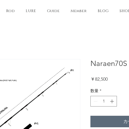
Rod
LURE
Guide
Member
BLOG
SHO
Naraen7
価
￥82,500
格
数量
*
カ