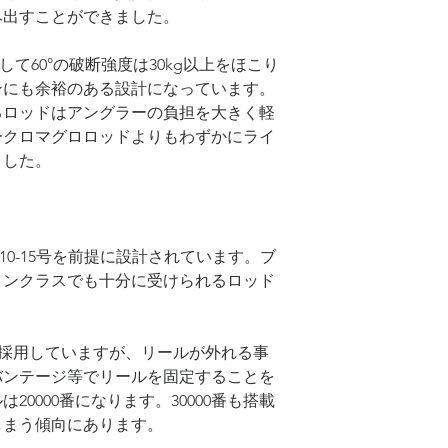
み出すことができました。
として60°の破断強度は30kg以上をほこり
ンにも余裕のある設計になっています。
るロッドはアングラーの負担を大きく軽
ークロマグロロッドよりもわずかにライ
ました。
E10-15号を前提に設計されています。ブ
インクラスでも十分に受けられるロッド
製を採用していますが、リールが外れる事
バンテージ等でリールを固定することを
0000番になります。30000番も搭載
しまう傾向にあります。