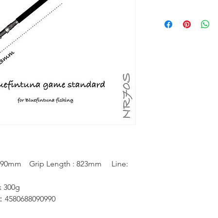
1390mm Grip Length : 823mm Line:
x 300g
580688090990