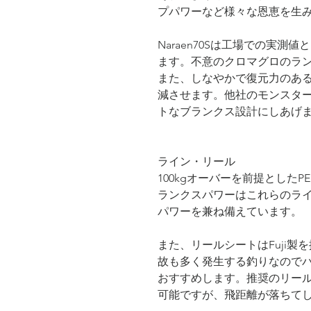
プパワーなど様々な恩恵を生
Naraen70Sは工場での実測値
ます。不意のクロマグロのラ
また、しなやかで復元力のあ
減させます。他社のモンスタ
トなブランクス設計にしあげ
ライン・リール
100kgオーバーを前提としたP
ランクスパワーはこれらのラ
パワーを兼ね備えています。
また、リールシートはFuji
故も多く発生する釣りなので
おすすめします。推奨のリールは2
可能ですが、飛距離が落ちて