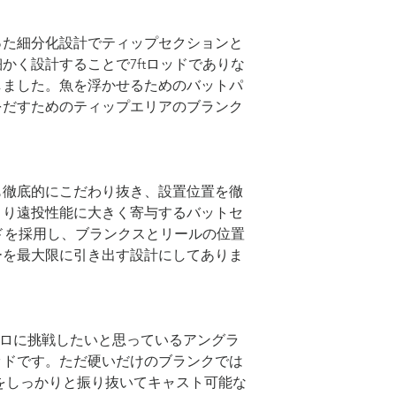
った細分化設計でティップセクションと
かく設計することで7ftロッドでありな
しました。魚を浮かせるためのバットパ
をだすためのティップエリアのブランク
も徹底的にこだわり抜き、設置位置を徹
より遠投性能に大きく寄与するバットセ
ドを採用し、ブランクスとリールの位置
ーを最大限に引き出す設計にしてありま
ロマグロに挑戦したいと思っているアングラ
ッドです。ただ硬いだけのブランクでは
までをしっかりと振り抜いてキャスト可能な