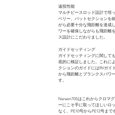
遠投性能
マルチピースロッド設計で培
ベリー、バットセクションを細
がら必要十分な飛距離を達成
ワーを確保しながらも飛距離
ス設計にこだわりました。
ガイドセッティング
ガイドセッティングに関して
底的に検証しました。これに
クションのガイドにはRVガイ
から飛距離とブランクスパワ
す。
Naraen70Sはこれからク
ーにこそ手に取ってほしいロ
なく、PE10号からPE12号