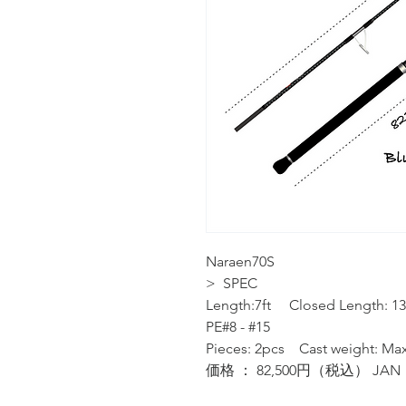
Naraen70S
> SPEC
Length:7ft Closed Length: 
PE#8 - #15
Pieces: 2pcs Cast weight: Ma
価格 ： 82,500円（税込） JAN：4