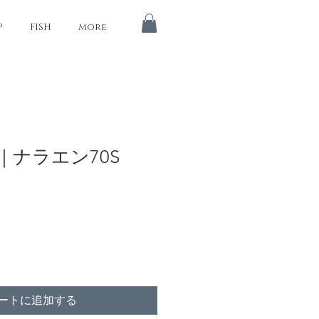
P
FISH
More
0S｜ナラエン70S
ートに追加する