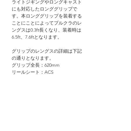
ライトジギングやロングキャスト
にも対応したロンググリップで
す。本ロンググリップを装着する
ことにことによってプルクラのレ
ングスは0.3ft長くなり、装着時は
6.5ft、7.6ftとなります。
グリップのレングスの詳細は下記
の通りとなります。
グリップ全長：620mm
リールシート：ACS
グリップエンドの長さ：390mm
本商品は、イータクワトロ65Ｂ、
オセレイト59Ｂを使用している方
にも装着可能となります。
*購入後、差込に問題がある場合
は、無償にて調整をさせていただ